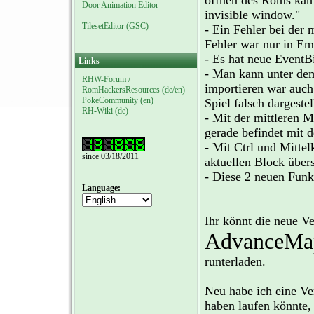
öffnen des Roms kam
Door Animation Editor
invisible window."
TilesetEditor (GSC)
- Ein Fehler bei der
Fehler war nur in Eme
- Es hat neue EventBi
Links
- Man kann unter dem
RHW-Forum /
importieren war auch
RomHackersResources (de/en)
PokeCommunity (en)
Spiel falsch dargestel
RH-Wiki (de)
- Mit der mittleren 
gerade befindet mit 
- Mit Ctrl und Mittel
since 03/18/2011
aktuellen Block über
- Diese 2 neuen Funk
Language:
Ihr könnt die neue Ve
AdvanceMa
runterladen.
Neu habe ich eine Ve
haben laufen könnte,