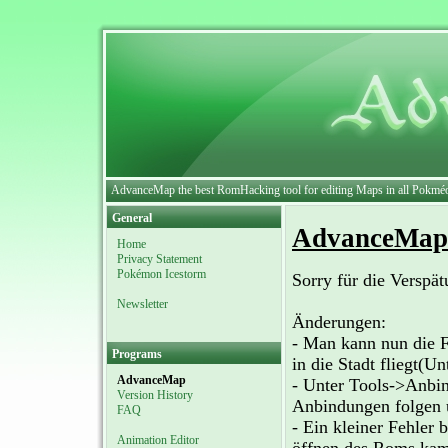
AdvanceMap the best RomHacking tool for editing Maps in all Pokmé
General
AdvanceMap 
Home
Privacy Statement
Pokémon Icestorm
Sorry für die Verspätu
Newsletter
Änderungen:
- Man kann nun die F
Programs
in die Stadt fliegt(Un
AdvanceMap
- Unter Tools->Anbin
Version History
Anbindungen folgen u
FAQ
- Ein kleiner Fehle
Animation Editor