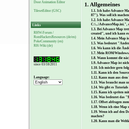
Door Animation Editor
1. Allgemeines
TilesetEditor (GSC)
1.1. Ich habe Advance Ma
87"). Was soll ich mache
1.2. Ich habe Advance Map
C:\...\AdvanceMap.ini.",
Links
1.3. Bei Advance Map tre
RHW-Forum /
created", und ich kann es
RomHackersResources (de/en)
1.4. Mein Advance Map i
PokeCommunity (en)
1.5. Was bedeutet "Ande
RH-Wiki (de)
1.6. Wo kann ich die Änd
1.7. Mein ROM/Windows/
1.8. Wann kommt die näc
1.9. Advance Map ist nich
since 03/18/2011
1.10. Ich möchte gern f
1.11. Kann ich den Sour
Language:
1.12. Kann man aus dem T
1.13. Was braucht man u
1.14. Wo gibt es Tutoria
1.15. Kann ich spriten m
1.16. Was bedeutet das "
1.17. Offset abfragen zu
1.18. Wenn ich eine Map s
1.19. Wenn ich auf den D
machen?
1.20. Kann man die Welt