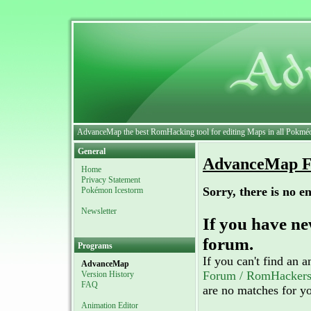
AdvanceMap the best RomHacking tool for editing Maps in all Pokmé
General
AdvanceMap 
Home
Privacy Statement
Sorry, there is no en
Pokémon Icestorm
Newsletter
If you have ne
forum.
Programs
If you can't find an
AdvanceMap
Forum / RomHackers
Version History
FAQ
are no matches for yo
Animation Editor