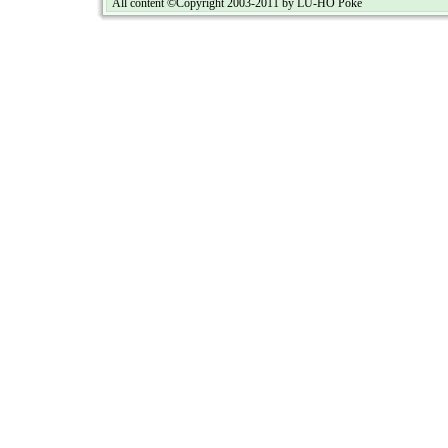
All content ©Copyright 2003-2011 by LU-HO Poké